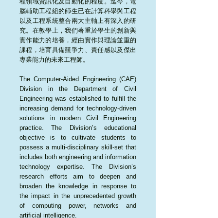
程領域資訊化及自動化的程度。迄今，電
腦輔助工程組的師生已在計算科學與工程
以及工程系統整合兩大主軸上有深入的研
究。在教學上，我們著重於學生的創新與
實作能力的培養，經由實作與理論並重的
課程，培育具備競爭力、責任感以及傑出
專業能力的未來工程師。
The Computer-Aided Engineering (CAE)
Division in the Department of Civil
Engineering was established to fulfill the
increasing demand for technology-driven
solutions in modern Civil Engineering
practice. The Division’s educational
objective is to cultivate students to
possess a multi-disciplinary skill-set that
includes both engineering and information
technology expertise. The Division’s
research efforts aim to deepen and
broaden the knowledge in response to
the impact in the unprecedented growth
of computing power, networks and
artificial intelligence.