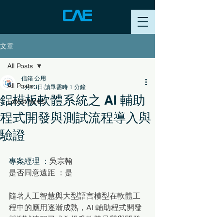
文章
All Posts
信箱 公用
All Posts
3月23日
讀畢需時 1 分鐘
鋁模板軟體系統之 AI 輔助
Latest News
程式開發與測試流程導入與
驗證
專案經理 ：
吳宗翰
是否同意遠距 ：是
隨著人工智慧與大型語言模型在軟體工
程中的應用逐漸成熟，AI 輔助程式開發