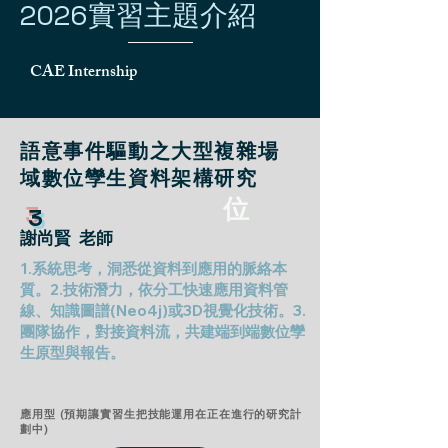
2026實習主題介紹
CAE Internship
語意事件驅動之大型複雜場
域數位孿生資料架構研究
位
3
謝尚賢 老師
1.系統思考，洞悉從資料到應用的脈絡本
質。2.技術潛力，依分工快速應用資料管
線、知識圖譜(Neo4j)或3D視覺化技術。3.
團隊協作，對接資料流，共建端到端數位孿
生原型與報告。
應用型 (預期讓實習生把技能運用在正在進行的研究計
劃中)