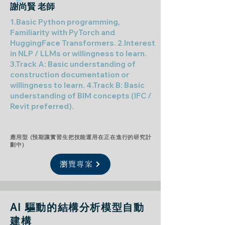
​謝尚賢 老師
1.Basic Python programming,
Familiarity with PyTorch and
HuggingFace Transformers. 2.Interest
in NLP / LLMs or willingness to learn.
3.Track A: Basic understanding of
construction documentation or
willingness to learn. 4.Track B: Basic
understanding of BIM concepts (IFC /
Revit preferred).
應用型 (預期讓實習生把技能運用在正在進行的研究計
劃中)
瀏覽專案
AI 驅動的結構分析模型自動
建構