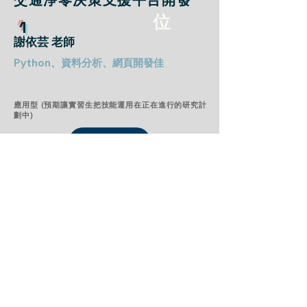
交通淨零決策支援平台開發
位
1
謝依芸 老師
Python、資料分析、網頁開發佳
應用型 (預期讓實習生把技能運用在正在進行的研究計
劃中)
瀏覽專案
以物理引導式AI預測RC橋柱
破壞樣態
位
1-2
吳日騰 老師
資料處理、基礎程式能力(Python)、基礎深
度學習原理