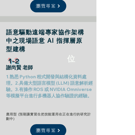
瀏覽專案
語意驅動遠端專家協作架構
中之現場語意 AI 指揮層原
型建構
位
1-2
謝尚賢 老師
1.熟悉 Python 程式開發與結構化資料處
理。2.具備大型語言模型 (LLM) 語意解析經
驗。3.有操作 ROS 或 NVIDIA Omniverse
等模擬平台進行多機器人協作驗證的經驗。
應用型 (預期讓實習生把技能運用在正在進行的研究計
劃中)
瀏覽專案