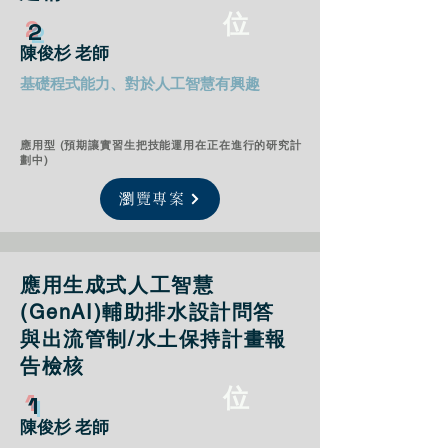
位
2
陳俊杉 老師
基礎程式能力、對於人工智慧有興趣
應用型 (預期讓實習生把技能運用在正在進行的研究計
劃中)
瀏覽專案
應用生成式人工智慧
(GenAI)輔助排水設計問答
與出流管制/水土保持計畫報
告檢核
位
1​
陳俊杉 老師